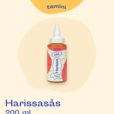
Harissasås
200 ml